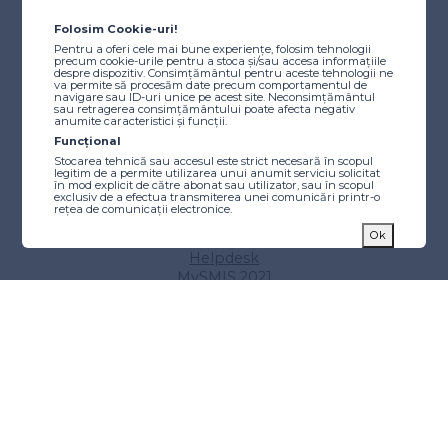
Despre program
Autoritatea de Management
Folosim Cookie-uri!
Comitetul de Monitorizare
Pentru a oferi cele mai bune experiențe, folosim tehnologii
precum cookie-urile pentru a stoca și/sau accesa informațiile
Resurse utile
despre dispozitiv. Consimțământul pentru aceste tehnologii ne
Scheme de ajutor de stat/minimis
va permite să procesăm date precum comportamentul de
navigare sau ID-uri unice pe acest site. Neconsimțământul
Instrucțiuni
sau retragerea consimțământului poate afecta negativ
anumite caracteristici și funcții.
Tutoriale video
Funcțional
Finanțare
Stocarea tehnică sau accesul este strict necesară în scopul
legitim de a permite utilizarea unui anumit serviciu solicitat
Caută finanțare
în mod explicit de către abonat sau utilizator, sau în scopul
exclusiv de a efectua transmiterea unei comunicări printr-o
Proiecte etapizate
rețea de comunicații electronice.
Calendarul apelurilor de proiecte
Statistici
Ok
Alocări beneficiari publici
Stocarea tehnică sau accesul care este utilizat exclusiv în
Helpdesk
scopuri statistice anonime. Fără o citație, conformitatea
voluntară din partea Furnizorului dvs. de servicii de internet
MySMIS 2021
sau înregistrările suplimentare de la o terță parte, informațiile
Tips & Tricks
stocate sau preluate numai în acest scop nu pot fi utilizate de
obicei pentru a vă identifica.
Implementare
Markting
Stocarea tehnică sau accesul este necesară pentru a crea
Manualul Beneficiarului
profiluri de utilizator pentru a trimite publicitate sau pentru a
Aplicația pentru beneficiari
urmări utilizatorul pe un site web sau pe mai multe site-uri
web în scopuri de marketing similare.
Aplicatia de comunicare
Comunicare și vizibilitate
Sfaturi pentru beneficiari