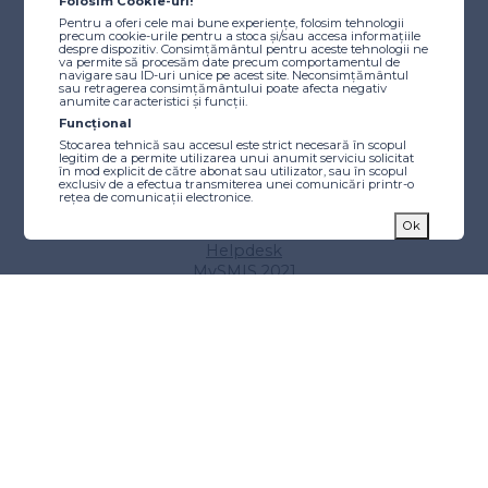
Autoritatea de Management
Folosim Cookie-uri!
Comitetul de Monitorizare
Pentru a oferi cele mai bune experiențe, folosim tehnologii
precum cookie-urile pentru a stoca și/sau accesa informațiile
Resurse utile
despre dispozitiv. Consimțământul pentru aceste tehnologii ne
Scheme de ajutor de stat/minimis
va permite să procesăm date precum comportamentul de
navigare sau ID-uri unice pe acest site. Neconsimțământul
Instrucțiuni
sau retragerea consimțământului poate afecta negativ
anumite caracteristici și funcții.
Tutoriale video
Funcțional
Finanțare
Stocarea tehnică sau accesul este strict necesară în scopul
legitim de a permite utilizarea unui anumit serviciu solicitat
Caută finanțare
în mod explicit de către abonat sau utilizator, sau în scopul
exclusiv de a efectua transmiterea unei comunicări printr-o
Proiecte etapizate
rețea de comunicații electronice.
Calendarul apelurilor de proiecte
Statistici
Ok
Alocări beneficiari publici
Stocarea tehnică sau accesul care este utilizat exclusiv în
Helpdesk
scopuri statistice anonime. Fără o citație, conformitatea
voluntară din partea Furnizorului dvs. de servicii de internet
MySMIS 2021
sau înregistrările suplimentare de la o terță parte, informațiile
Tips & Tricks
stocate sau preluate numai în acest scop nu pot fi utilizate de
obicei pentru a vă identifica.
Implementare
Markting
Stocarea tehnică sau accesul este necesară pentru a crea
Manualul Beneficiarului
profiluri de utilizator pentru a trimite publicitate sau pentru a
Aplicația pentru beneficiari
urmări utilizatorul pe un site web sau pe mai multe site-uri
web în scopuri de marketing similare.
Aplicatia de comunicare
Comunicare și vizibilitate
Sfaturi pentru beneficiari
Stadiul implementării
Situația proiectelor publice