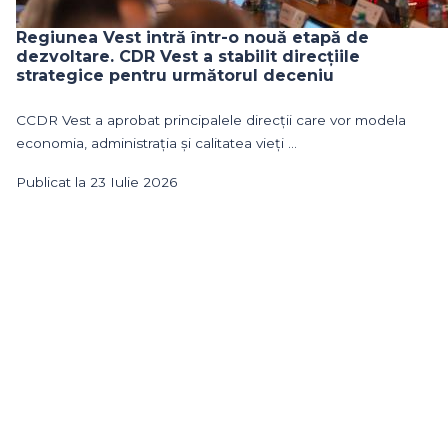
Regiunea Vest intră într-o nouă etapă de
dezvoltare. CDR Vest a stabilit direcțiile
strategice pentru următorul deceniu
CCDR Vest a aprobat principalele direcții care vor modela
economia, administrația și calitatea vieți ...
Publicat la 23 Iulie 2026