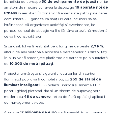
beneficia de aproape
50 de echipamente de joacă
noi, iar
amatorii de mișcare vor avea la dispoziție
16 aparate noi de
fitness
în aer liber. În zonă vor fi amenajate patru pavilioane
comunitare • gândite ca spații în care locuitorii să se
întâlnească, să organizeze activități și evenimente, iar
punctul central de atracție va fi o fântâna arteziană modernă
ce va fi construită aici.
Și carosabilul va fi reabilitat pe o lungime de peste
2,7 km
,
alături de alei pietonale accesibile persoanelor cu dizabilități.
În plus, vor fi amenajate platforme de parcare pe o suprafață
de
10.000 de metri pătrați
.
Proiectul urmărește și siguranța locuitorilor din cartier.
Iluminatul public va fi complet nou, cu
269 de stâlpi de
iluminat inteligenți
, 153 bolarzi luminoși și sisteme LED
pentru ghidaj pietonal, dar și un sistem de supraveghere
modern cu
46 de camere
, rețea de fibră optică și aplicații
de management video.
Aproape
12 milioane de euro
vor fi investiți în Microraionul