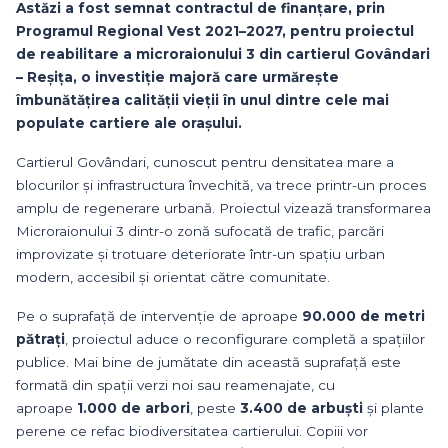
Astăzi a fost semnat contractul de finanțare, prin
Programul Regional Vest 2021–2027, pentru proiectul
de reabilitare a microraionului 3 din cartierul Govândari
– Reșița, o investiție majoră care urmărește
îmbunătățirea calității vieții în unul dintre cele mai
populate cartiere ale orașului.
Cartierul Govândari, cunoscut pentru densitatea mare a
blocurilor și infrastructura învechită, va trece printr-un proces
amplu de regenerare urbană. Proiectul vizează transformarea
Microraionului 3 dintr-o zonă sufocată de trafic, parcări
improvizate și trotuare deteriorate într-un spațiu urban
modern, accesibil și orientat către comunitate.
Pe o suprafață de intervenție de aproape
90.000 de metri
pătrați
, proiectul aduce o reconfigurare completă a spațiilor
publice. Mai bine de jumătate din această suprafață este
formată din spații verzi noi sau reamenajate, cu
aproape
1.000 de arbori
, peste
3.400 de arbuști
și plante
perene ce refac biodiversitatea cartierului. Copiii vor