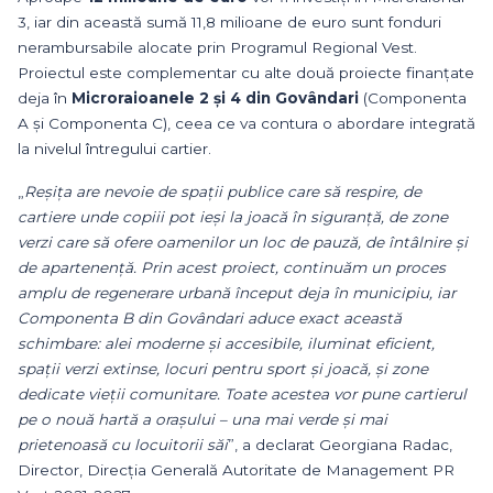
3, iar din această sumă 11,8 milioane de euro sunt fonduri
nerambursabile alocate prin Programul Regional Vest.
Proiectul este complementar cu alte două proiecte finanțate
deja în
Microraioanele 2 și 4 din Govândari
(Componenta
A și Componenta C), ceea ce va contura o abordare integrată
la nivelul întregului cartier.
„
Reșița are nevoie de spații publice care să respire, de
cartiere unde copiii pot ieși la joacă în siguranță, de zone
verzi care să ofere oamenilor un loc de pauză, de întâlnire și
de apartenență. Prin acest proiect, continuăm un proces
amplu de regenerare urbană început deja în municipiu, iar
Componenta B din Govândari aduce exact această
schimbare: alei moderne și accesibile, iluminat eficient,
spații verzi extinse, locuri pentru sport și joacă, și zone
dedicate vieții comunitare. Toate acestea vor pune cartierul
pe o nouă hartă a orașului – una mai verde și mai
prietenoasă cu locuitorii săi
”, a declarat Georgiana Radac,
Director, Direcția Generală Autoritate de Management PR