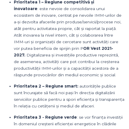
Prioritatea 1 – Regiune competitivă și
inovatoare
: este nevoie de consolidarea unui
ecosistem de inovare, centrat pe nevoile IMM-urilor de
a-și dezvolta afacerile prin produse/servicii/procese noi,
atât pentru activitatea proprie, cât și raportat la piață.
Atât inovarea la nivel intern, cât și colaborarea între
IMM-uri și organizații de cercetare sunt activități care
vor putea beneficia de sprijin prin P
OR Vest 2021-
2027.
Digitalizarea și investițiile productive reprezintă,
de asemenea, activități care pot contribui la creșterea
productivității IMM-urilor și a capacității acestora de a
răspunde provocărilor din mediul economic și social.
Prioritatea 2 – Regiune smart:
autoritățile publice
sunt încurajate să facă noi pași în direcția digitalizării
serviciilor publice pentru a spori eficiența și transparența
în relația cu cetățenii și mediul de afaceri.
Prioritatea 3 - Regiune verde
: se vor finanța investiții
în domeniul creșterii eficienței energetice în clădirile