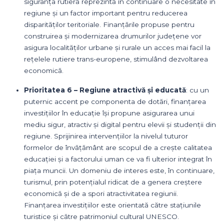
siguranța rutieră reprezintă în continuare o necesitate în
regiune și un factor important pentru reducerea
disparităților teritoriale. Finanțările propuse pentru
construirea și modernizarea drumurilor județene vor
asigura localităților urbane și rurale un acces mai facil la
rețelele rutiere trans-europene, stimulând dezvoltarea
economică.
Prioritatea 6 – Regiune atractivă și educată
: cu un
puternic accent pe componenta de dotări, finanțarea
investițiilor în educație își propune asigurarea unui
mediu sigur, atractiv și digital pentru elevii și studenții din
regiune. Sprijinirea intervențiilor la nivelul tuturor
formelor de învățământ are scopul de a crește calitatea
educației și a factorului uman ce va fi ulterior integrat în
piața muncii. Un domeniu de interes este, în continuare,
turismul, prin potențialul ridicat de a genera creștere
economică și de a spori atractivitatea regiunii.
Finanțarea investițiilor este orientată către stațiunile
turistice și către patrimoniul cultural UNESCO.