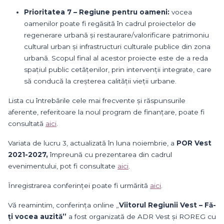
Prioritatea 7 – Regiune pentru oameni:
vocea
oamenilor poate fi regăsită în cadrul proiectelor de
regenerare urbană și restaurare/valorificare patrimoniu
cultural urban și infrastructuri culturale publice din zona
urbană. Scopul final al acestor proiecte este de a reda
spațiul public cetățenilor, prin intervenții integrate, care
să conducă la creșterea calității vieții urbane.
Lista cu întrebările cele mai frecvente și răspunsurile
aferente, referitoare la noul program de finanțare, poate fi
consultată
aici
.
Variata de lucru 3, actualizată în luna noiembrie, a
POR Vest
2021-2027,
împreună cu prezentarea din cadrul
evenimentului, pot fi consultate
aici
.
Înregistrarea conferinței poate fi urmărită
aici
.
Vă reamintim, conferința online „
Viitorul Regiunii Vest – Fă-
ți vocea auzită”
a fost organizată de ADR Vest și ROREG cu