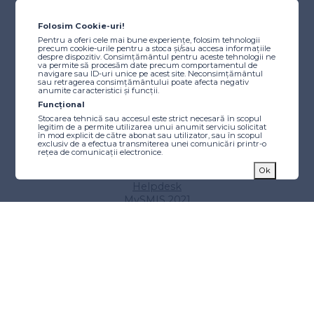
Despre program
Autoritatea de Management
Folosim Cookie-uri!
Comitetul de Monitorizare
Pentru a oferi cele mai bune experiențe, folosim tehnologii
precum cookie-urile pentru a stoca și/sau accesa informațiile
Resurse utile
despre dispozitiv. Consimțământul pentru aceste tehnologii ne
Scheme de ajutor de stat/minimis
va permite să procesăm date precum comportamentul de
navigare sau ID-uri unice pe acest site. Neconsimțământul
Instrucțiuni
sau retragerea consimțământului poate afecta negativ
anumite caracteristici și funcții.
Tutoriale video
Funcțional
Finanțare
Stocarea tehnică sau accesul este strict necesară în scopul
legitim de a permite utilizarea unui anumit serviciu solicitat
Caută finanțare
în mod explicit de către abonat sau utilizator, sau în scopul
exclusiv de a efectua transmiterea unei comunicări printr-o
Proiecte etapizate
rețea de comunicații electronice.
Calendarul apelurilor de proiecte
Statistici
Ok
Alocări beneficiari publici
Stocarea tehnică sau accesul care este utilizat exclusiv în
Helpdesk
scopuri statistice anonime. Fără o citație, conformitatea
voluntară din partea Furnizorului dvs. de servicii de internet
MySMIS 2021
sau înregistrările suplimentare de la o terță parte, informațiile
Tips & Tricks
stocate sau preluate numai în acest scop nu pot fi utilizate de
obicei pentru a vă identifica.
Implementare
Markting
Stocarea tehnică sau accesul este necesară pentru a crea
Manualul Beneficiarului
profiluri de utilizator pentru a trimite publicitate sau pentru a
Aplicația pentru beneficiari
urmări utilizatorul pe un site web sau pe mai multe site-uri
web în scopuri de marketing similare.
Aplicatia de comunicare
Comunicare și vizibilitate
Sfaturi pentru beneficiari