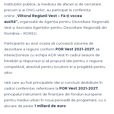
instituțiilor publice, ai mediului de afaceri și de cercetare,
precum și ai ONG-urilor, au participat la conferința
online „
Viitorul Regiunii Vest – Fă-ți vocea
auzită”,
organizată de Agenția pentru Dezvoltare Regională
Vest și Asociația Agențiilor pentru Dezvoltare Regională din
România – ROREG.
Participanții au avut ocazia să cunoască viziunea de
dezvoltare a regiunii conform
POR Vest 2021-2027
, să
interacționeze cu echipa ADR Vest în cadrul sesiunii de
întrebări și răspunsuri și să propună idei pentru o regiune
competitivă, atractivă pentru locuitorii ei și pregătită pentru
viitor.
Iată care au fost principalele idei și concluzii dezbătute în
cadrul conferinței, referitoare la
POR Vest 2021-2027
,
principalul instrument de finanțare din fonduri europene
pentru mediul urban în noua perioadă de programare, cu o
alocare de peste
1 miliard de euro
: