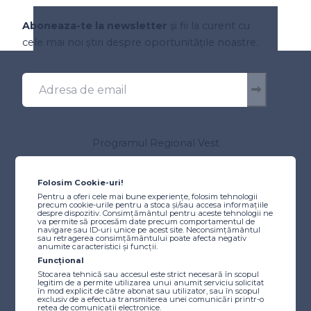
Aboneaza-te la newsletter
și fii la curent cu
cele mai noi știri despre oportunitățile noastre.
Programul Regional Vest
Despre program
Autoritatea de Management
Folosim Cookie-uri!
Comitetul de Monitorizare
Pentru a oferi cele mai bune experiențe, folosim tehnologii
precum cookie-urile pentru a stoca și/sau accesa informațiile
Resurse utile
despre dispozitiv. Consimțământul pentru aceste tehnologii ne
Scheme de ajutor de stat/minimis
va permite să procesăm date precum comportamentul de
navigare sau ID-uri unice pe acest site. Neconsimțământul
Instrucțiuni
sau retragerea consimțământului poate afecta negativ
anumite caracteristici și funcții.
Tutoriale video
Funcțional
Finanțare
Stocarea tehnică sau accesul este strict necesară în scopul
legitim de a permite utilizarea unui anumit serviciu solicitat
Caută finanțare
în mod explicit de către abonat sau utilizator, sau în scopul
exclusiv de a efectua transmiterea unei comunicări printr-o
Proiecte etapizate
rețea de comunicații electronice.