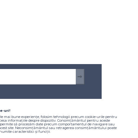
e-uri!
Informare și comunicare
ele mai bune experiențe, folosim tehnologii precum cookie-urile pentru
ccesa informațiile despre dispozitiv. Consimțământul pentru aceste
a permite să procesăm date precum comportamentul de navigare sau
Noutăți și evenimente
 acest site. Neconsimțământul sau retragerea consimțământului poate
umite caracteristici și funcții.
Proiectele Regiunii Vest