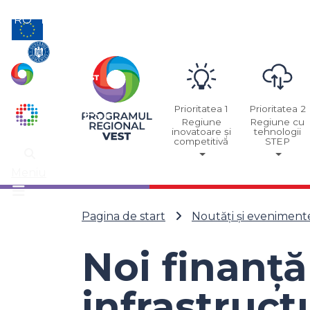
RO
EN
Prioritatea 1
Prioritatea 2
Regiune
Regiune cu
inovatoare și
tehnologii
competitivă
STEP
Meniu
Pagina de start
Noutăți și eveniment
Noi finanță
infrastruct