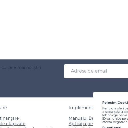
t cu cele mai noi știri
Folosim Cooki
țare
Implementare
Pentru a oferi c
a stoca și/sau a
tehnologii ne v
finanțare
Manualul Beneficiarului
ID-uri unice pe
afecta negativ an
te etapizate
Aplicația pentru beneficiari
Funcțional