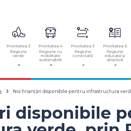
Prioritatea 3
Prioritatea 4
Prioritatea 5
Prioritatea 6
Regiune
Regiune cu
Regiune
Regiune
verde
mobilitate
conectată
educată și
sustenabilă
atractivă
e
Noi finanțări disponibile pentru infrastructura ve
ri disponibile 
ura verde, prin