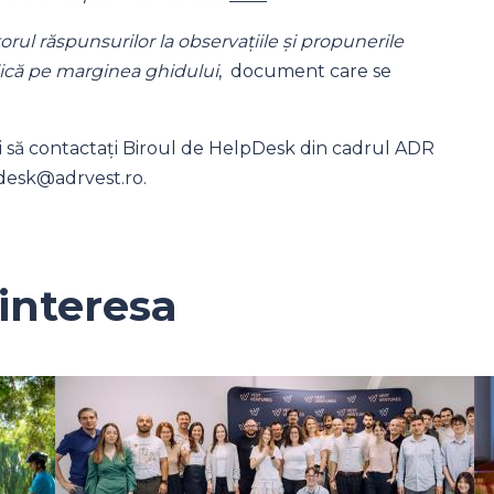
orul răspunsurilor la observațiile și propunerile
ică pe marginea ghidului
, document care se
i să contactați Biroul de HelpDesk din cadrul ADR
pdesk@adrvest.ro.
interesa