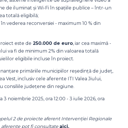
reere, sisteme inteligente de supraveghere video a
me de iluminat și Wi-Fi în spațiile publice – într-un
totală eligibilă;
ri în vederea reconversiei - maximum 10 % din
roiect este de
250.000 de euro
, iar cea maximă -
tului va fi de minimum 2% din valoarea totală
ielilor eligibile incluse în proiect.
inanțare primăriile municipiilor reședință de județ,
a Vest, inclusiv cele aferente ITI Valea Jiului,
u consiliile județene din regiune.
 3 noiembrie 2025, ora 12:00 - 3 iulie 2026, ora
apelul 2 de proiecte aferent Intervenției Regionale
e aferente pot fi consultate
aici.