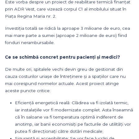
Este vorba despre un proiect de reabilitare termică finanțat
prin ADR Vest, care vizează corpul C1 al imobilului situat în
Piața Regina Maria nr. 2.
Investiția totală se ridică la aproape 3 milioane de euro, cea
mai mare parte a sumei (aproape 2 milioane de euro) fiind
fonduri nerambursabile.
Ce se schimbă concret pentru pacienți și medici?
De multe ori, spitalele vechi devin greu de gestionat din
cauza costurilor uriașe de întreținere și a spațiilor care nu
mai corespund normelor actuale. Acest proiect atinge
aceste puncte critice:
Eficiență energetică reală: Clădirea va fi izolată termic,
iar instalațiile vor fi modernizate complet. Asta înseamnă
că în saloane va fi temperatura optimă indiferent de
anotimp, iar banii economisiți pe facturile de utilități vor
putea fi direcționați către dotări medicale;
Siguranță și accesibilitate: Se vor face lucrări de