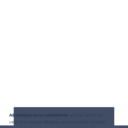
Aboneaza-te la newsletter
și fii la curent cu
cele mai noi știri despre oportunitățile noastre.