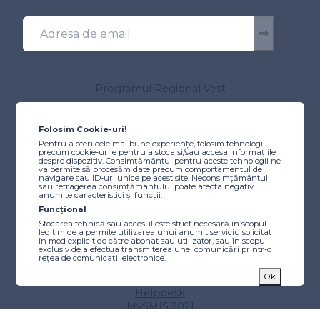
Programul Regional Vest
Despre program
Autoritatea de Management
Folosim Cookie-uri!
Comitetul de Monitorizare
Pentru a oferi cele mai bune experiențe, folosim tehnologii
precum cookie-urile pentru a stoca și/sau accesa informațiile
Resurse utile
despre dispozitiv. Consimțământul pentru aceste tehnologii ne
Scheme de ajutor de stat/minimis
va permite să procesăm date precum comportamentul de
navigare sau ID-uri unice pe acest site. Neconsimțământul
Instrucțiuni
sau retragerea consimțământului poate afecta negativ
anumite caracteristici și funcții.
Tutoriale video
Funcțional
Finanțare
Stocarea tehnică sau accesul este strict necesară în scopul
legitim de a permite utilizarea unui anumit serviciu solicitat
Caută finanțare
în mod explicit de către abonat sau utilizator, sau în scopul
exclusiv de a efectua transmiterea unei comunicări printr-o
Proiecte etapizate
rețea de comunicații electronice.
Calendarul apelurilor de proiecte
Statistici
Ok
Alocări beneficiari publici
Stocarea tehnică sau accesul care este utilizat exclusiv în
Helpdesk
scopuri statistice anonime. Fără o citație, conformitatea
voluntară din partea Furnizorului dvs. de servicii de internet
MySMIS 2021
sau înregistrările suplimentare de la o terță parte, informațiile