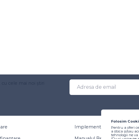
t cu cele mai noi știri
Folosim Cooki
țare
Implementare
Pentru a oferi c
a stoca și/sau a
tehnologii ne v
finanțare
Manualul Beneficiarului
ID-uri unice pe