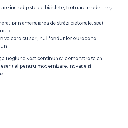
 care includ piste de biciclete, trotuare moderne și
nerat prin amenajarea de străzi pietonale, spații
urale;
 în valoare cu sprijinul fondurilor europene,
unii.
eaga Regiune Vest continuă să demonstreze că
sențial pentru modernizare, inovație și
e.