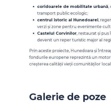
coridoarele de mobilitate urbană
,
transport public ecologic;
centrul istoric al Hunedoarei
, rege
verzi și zone pentru evenimente cult
Castelul Corvinilor
, restaurat și pus
devenit un reper turistic major al regi
Prin aceste proiecte, Hunedoara și într
fondurile europene reprezintă un motor e
creșterea calității vieții comunităților local
Galerie de poze