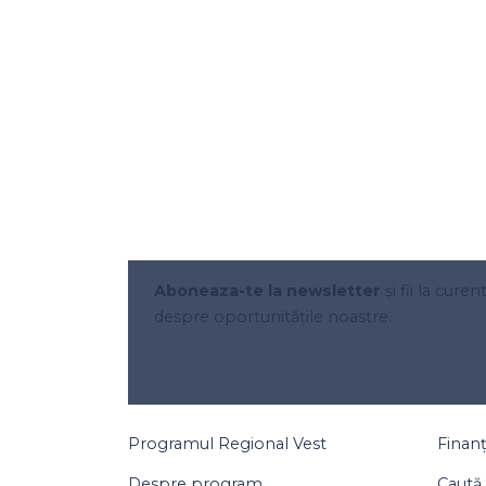
Aboneaza-te la newsletter
și fii la curen
despre oportunitățile noastre.
Programul Regional Vest
Finan
Despre program
Caută 