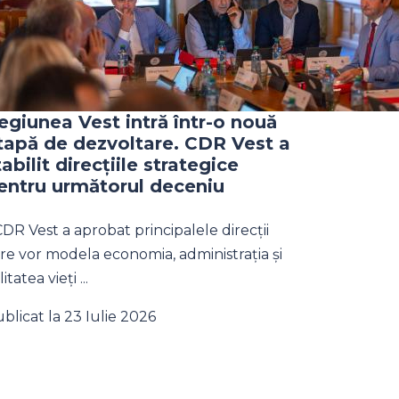
egiunea Vest intră într-o nouă
tapă de dezvoltare. CDR Vest a
tabilit direcțiile strategice
entru următorul deceniu
DR Vest a aprobat principalele direcții
re vor modela economia, administrația și
litatea vieți ...
blicat la 23 Iulie 2026