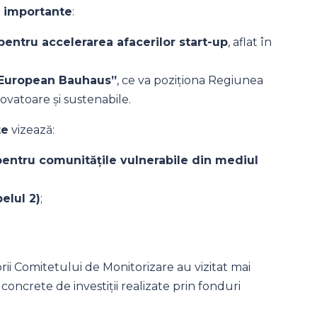
i importante
:
pentru accelerarea afacerilor start-up
, aflat în
 European Bauhaus”
, ce va poziționa Regiunea
novatoare și sustenabile.
te
vizează:
 pentru comunitățile vulnerabile din mediul
elul 2)
;
rii Comitetului de Monitorizare au vizitat mai
ncrete de investiții realizate prin fonduri