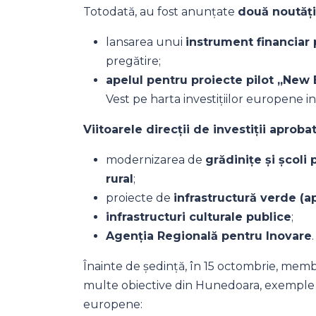
Totodată, au fost anunțate
două noutăț
lansarea unui
instrument financiar 
pregătire;
apel
ul
pentru proiecte pilot „New
Vest pe harta investițiilor europene i
Viitoarele direcții de investiții aproba
modernizarea de
grădinițe și școli
rural
;
proiecte de
infrastructură verde (ap
infrastructuri culturale publice
;
Agenți
a
Regional
ă
pentru Inovare
.
Înainte de ședință, în 15 octombrie, memb
multe obiective din Hunedoara, exemple co
europene: