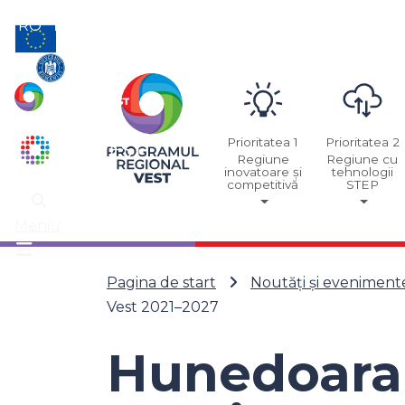
RO
EN
Prioritatea 1
Prioritatea 2
Regiune
Regiune cu
inovatoare și
tehnologii
competitivă
STEP
Meniu
Pagina de start
Noutăți și eveniment
Vest 2021–2027
Hunedoara 