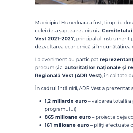
Municipiul Hunedoara a fost, timp de două
celei de-a șaptea reuniuni a
Comitetului
Vest 2021–2027
, principalul instrument 
dezvoltarea economică și îmbunătățirea cal
La eveniment au participat
reprezentanț
precum și ai
autorităților naționale și 
Regională Vest (ADR Vest)
, în calitat
În cadrul întâlnirii, ADR Vest a prezentat 
1,2 miliarde euro
– valoarea totală a
programului);
865 milioane euro
– proiecte deja co
161 milioane euro
– plăți efectuate c