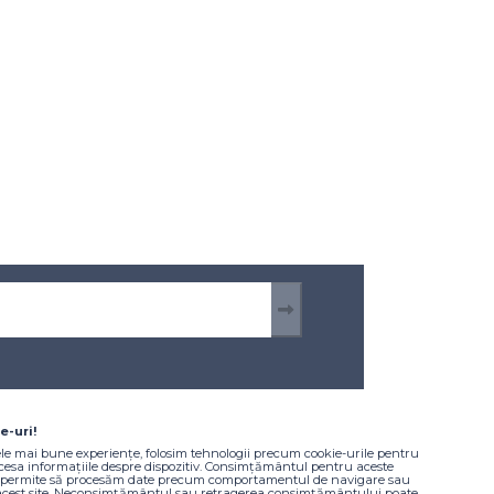
e-uri!
Informare și comunicare
ele mai bune experiențe, folosim tehnologii precum cookie-urile pentru
ccesa informațiile despre dispozitiv. Consimțământul pentru aceste
a permite să procesăm date precum comportamentul de navigare sau
Noutăți și evenimente
 acest site. Neconsimțământul sau retragerea consimțământului poate