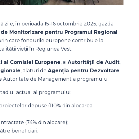
 zile, în perioada 15-16 octombrie 2025, gazda
 de Monitorizare pentru Programul Regional
prin care fondurile europene contribuie la
ității vieții în Regiunea Vest.
i ai Comisiei Europene
, ai
Autorității de Audit
,
regionale
, alături de
Agenția pentru Dezvoltare
e de Autoritate de Management a programului.
stadiul actual al programului:
 proiectelor depuse (110% din alocarea
ntractate (74% din alocare);
ătre beneficiari.