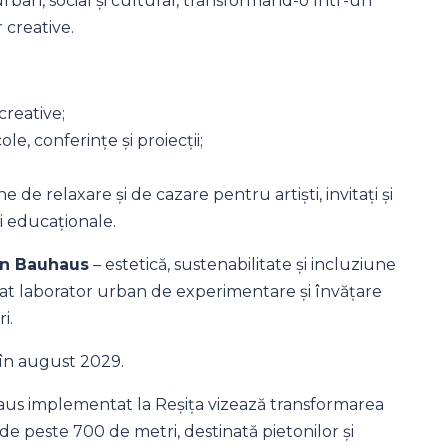
rban, social și cultural, transformând-o într-un
 creative.
creative;
e, conferințe și proiecții;
de relaxare și de cazare pentru artiști, invitați și
i educaționale.
n Bauhaus
– estetică, sustenabilitate și incluziune
rat laborator urban de experimentare și învățare
i.
 în august 2029.
us implementat la Reșița vizează transformarea
de peste 700 de metri, destinată pietonilor și