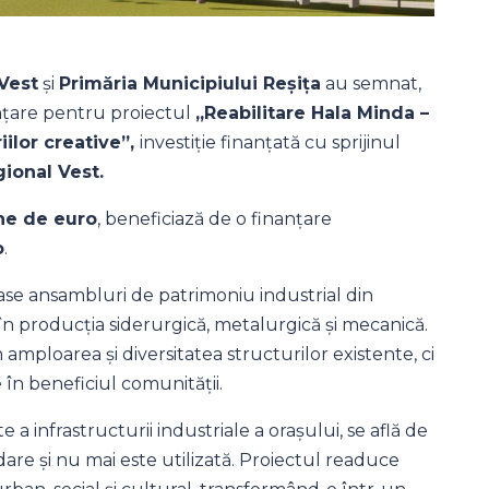
Vest
și
Primăria Municipiului Reșița
au semnat,
anțare pentru proiectul
„Reabilitare Hala Minda –
iilor creative”,
investiție finanțată cu sprijinul
ional Vest.
ne de euro
, beneficiază de o finanțare
o
.
ase ansambluri de patrimoniu industrial din
în producția siderurgică, metalurgică și mecanică.
mploarea și diversitatea structurilor existente, ci
e în beneficiul comunității.
te a infrastructurii industriale a orașului, se află de
are și nu mai este utilizată. Proiectul readuce