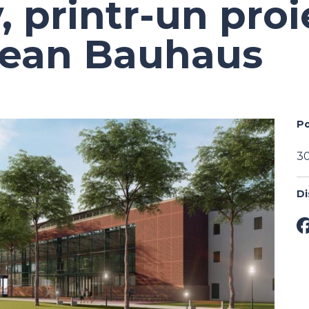
, printr-un proi
ean Bauhaus
Po
30
Di