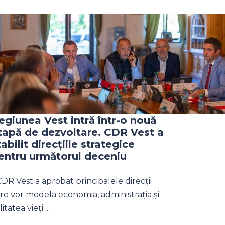
egiunea Vest intră într-o nouă
tapă de dezvoltare. CDR Vest a
tabilit direcțiile strategice
entru următorul deceniu
DR Vest a aprobat principalele direcții
re vor modela economia, administrația și
litatea vieți ...