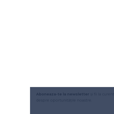
Aboneaza-te la newsletter
și fii la curen
despre oportunitățile noastre.