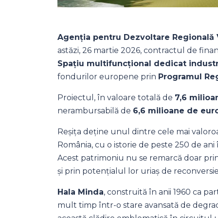
Agenția pentru Dezvoltare Regională 
astăzi, 26 martie 2026, contractul de fin
Spațiu multifuncțional dedicat industr
fondurilor europene prin
Programul Reg
Proiectul, în valoare totală de
7,6 milioa
nerambursabilă de
6,6 milioane de eur
Reșița deține unul dintre cele mai valoro
România, cu o istorie de peste 250 de ani 
Acest patrimoniu nu se remarcă doar prin a
și prin potențialul lor uriaș de reconversi
Hala Minda
, construită în anii 1960 ca par
mult timp într-o stare avansată de degrad