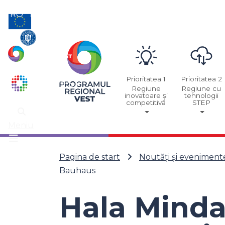
RO
EN
Prioritatea 1
Prioritatea 2
Regiune
Regiune cu
inovatoare și
tehnologii
competitivă
STEP
Meniu
Pagina de start
Noutăți și eveniment
Bauhaus
Hala Minda