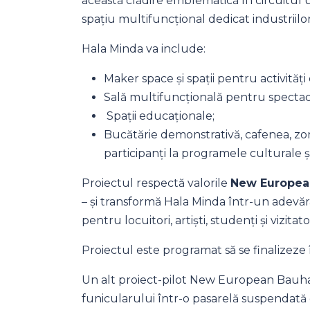
această clădire emblematică în circuitul u
spațiu multifuncțional dedicat industriilor
Hala Minda va include:
Maker space și spații pentru activități 
Sală multifuncțională pentru spectacol
Spații educaționale;
Bucătărie demonstrativă, cafenea, zone 
participanți la programele culturale ș
Proiectul respectă valorile
New Europea
– și transformă Hala Minda într-un adevă
pentru locuitori, artiști, studenți și vizitator
Proiectul este programat să se finalizeze
Un alt proiect-pilot New European Bauha
funicularului într-o pasarelă suspendată 