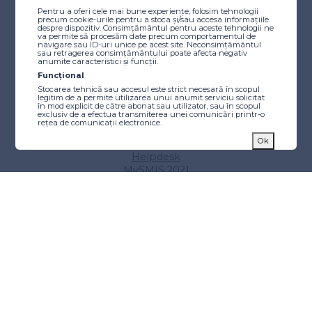
Comitetul de Monitorizare
Pentru a oferi cele mai bune experiențe, folosim tehnologii
precum cookie-urile pentru a stoca și/sau accesa informațiile
Resurse utile
despre dispozitiv. Consimțământul pentru aceste tehnologii ne
Scheme de ajutor de stat/minimis
va permite să procesăm date precum comportamentul de
navigare sau ID-uri unice pe acest site. Neconsimțământul
Instrucțiuni
sau retragerea consimțământului poate afecta negativ
anumite caracteristici și funcții.
Tutoriale video
Funcțional
Finanțare
Stocarea tehnică sau accesul este strict necesară în scopul
legitim de a permite utilizarea unui anumit serviciu solicitat
Caută finanțare
în mod explicit de către abonat sau utilizator, sau în scopul
exclusiv de a efectua transmiterea unei comunicări printr-o
Proiecte etapizate
rețea de comunicații electronice.
Calendarul apelurilor de proiecte
Statistici
Ok
Alocări beneficiari publici
Stocarea tehnică sau accesul care este utilizat exclusiv în
Helpdesk
scopuri statistice anonime. Fără o citație, conformitatea
voluntară din partea Furnizorului dvs. de servicii de internet
MySMIS 2021
sau înregistrările suplimentare de la o terță parte, informațiile
Tips & Tricks
stocate sau preluate numai în acest scop nu pot fi utilizate de
obicei pentru a vă identifica.
Implementare
Markting
Stocarea tehnică sau accesul este necesară pentru a crea
Manualul Beneficiarului
profiluri de utilizator pentru a trimite publicitate sau pentru a
Aplicația pentru beneficiari
urmări utilizatorul pe un site web sau pe mai multe site-uri
web în scopuri de marketing similare.
Aplicatia de comunicare
Comunicare și vizibilitate
Sfaturi pentru beneficiari
Stadiul implementării
Situația proiectelor publice