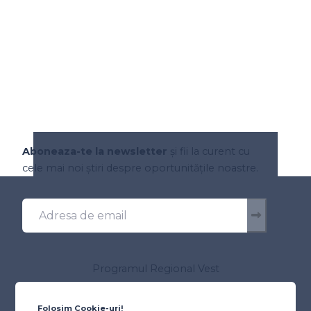
Aboneaza-te la newsletter
și fii la curent cu
cele mai noi știri despre oportunitățile noastre.
Programul Regional Vest
Despre program
Autoritatea de Management
Folosim Cookie-uri!