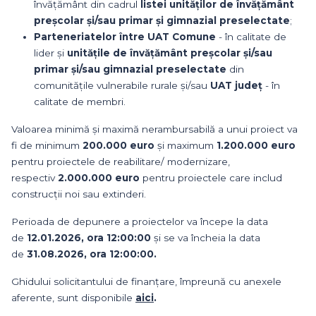
învățământ din cadrul
listei unităților de învățământ
preșcolar și/sau primar și gimnazial preselectate
;
Parteneriatelor între UAT Comune
- în calitate de
lider și
unitățile de învățământ preșcolar și/sau
primar și/sau gimnazial preselectate
din
comunitățile vulnerabile rurale și/sau
UAT județ
- în
calitate de membri.
Valoarea minimă și maximă nerambursabilă a unui proiect va
fi de minimum
200.000 euro
și maximum
1.200.000 euro
pentru proiectele de reabilitare/ modernizare,
respectiv
2.000.000 euro
pentru proiectele care includ
construcții noi sau extinderi.
Perioada de depunere a proiectelor va începe la data
de
12.01.2026, ora 12:00:00
și se va încheia la data
de
31.08.2026, ora 12:00:00.
Ghidului solicitantului de finanțare, împreună cu anexele
aferente, sunt disponibile
aici
.