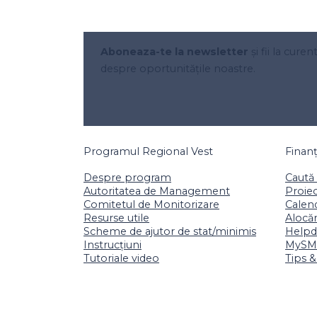
Aboneaza-te la newsletter
și fii la curen
despre oportunitățile noastre.
Programul Regional Vest
Finan
Despre program
Caută 
Autoritatea de Management
Proiec
Comitetul de Monitorizare
Calend
Resurse utile
Alocăr
Scheme de ajutor de stat/minimis
Helpd
Instrucțiuni
MySMI
Tutoriale video
Tips &