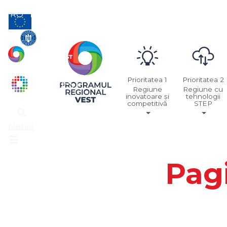
RO
EN
Prioritatea 1
Prioritatea 2
Regiune
Regiune cu
inovatoare și
tehnologii
competitivă
STEP
Meniu
Pagi