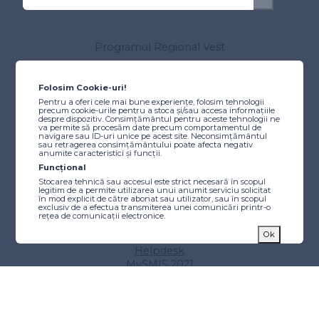
Programul Regional Vest
Despre program
Autoritatea de Management
Folosim Cookie-uri!
Comitetul de Monitorizare
Pentru a oferi cele mai bune experiențe, folosim tehnologii
precum cookie-urile pentru a stoca și/sau accesa informațiile
Resurse utile
despre dispozitiv. Consimțământul pentru aceste tehnologii ne
Scheme de ajutor de stat/minimis
va permite să procesăm date precum comportamentul de
navigare sau ID-uri unice pe acest site. Neconsimțământul
Instrucțiuni
sau retragerea consimțământului poate afecta negativ
anumite caracteristici și funcții.
Tutoriale video
Funcțional
Finanțare
Stocarea tehnică sau accesul este strict necesară în scopul
legitim de a permite utilizarea unui anumit serviciu solicitat
Caută finanțare
în mod explicit de către abonat sau utilizator, sau în scopul
exclusiv de a efectua transmiterea unei comunicări printr-o
Proiecte etapizate
rețea de comunicații electronice.
Calendarul apelurilor de proiecte
Statistici
Ok
Alocări beneficiari publici
Stocarea tehnică sau accesul care este utilizat exclusiv în
Helpdesk
scopuri statistice anonime. Fără o citație, conformitatea
voluntară din partea Furnizorului dvs. de servicii de internet
MySMIS 2021
sau înregistrările suplimentare de la o terță parte, informațiile
Tips & Tricks
stocate sau preluate numai în acest scop nu pot fi utilizate de
obicei pentru a vă identifica.
Implementare
Markting
Stocarea tehnică sau accesul este necesară pentru a crea