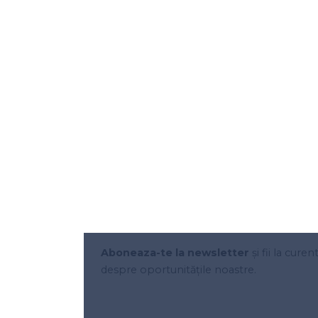
Aboneaza-te la newsletter
și fii la curen
despre oportunitățile noastre.