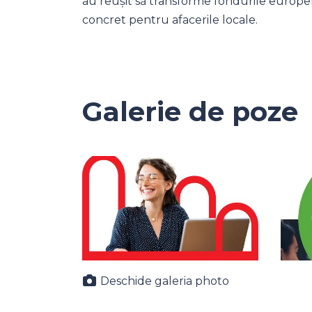
au reușit să transforme fondurile europen
concret pentru afacerile locale.
Galerie de poze
Deschide galeria photo