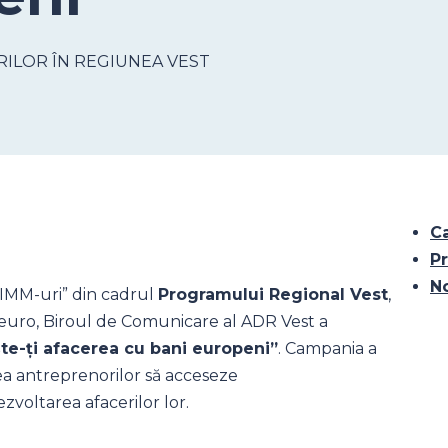
ILOR ÎN REGIUNEA VEST
C
Pr
N
 IMM-uri” din cadrul
Programului Regional Vest
,
euro, Biroul de Comunicare al ADR Vest a
e-ți afacerea cu bani europeni”
. Campania a
area antreprenorilor să acceseze
voltarea afacerilor lor.