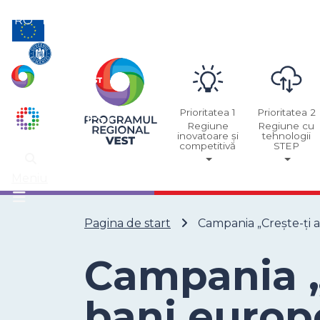
RO
EN
Prioritatea 1
Prioritatea 2
Regiune
Regiune cu
inovatoare și
tehnologii
competitivă
STEP
Meniu
Pagina de start
Campania „Crește-ți 
Campania „
bani europ