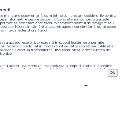
e-uri!
Informare și comunicare
ele mai bune experiențe, folosim tehnologii precum cookie-urile pentru
ccesa informațiile despre dispozitiv. Consimțământul pentru aceste
a permite să procesăm date precum comportamentul de navigare sau
Noutăți și evenimente
 acest site. Neconsimțământul sau retragerea consimțământului poate
umite caracteristici și funcții.
Proiectele Regiunii Vest
Suport tehnic
 sau accesul este strict necesară în scopul legitim de a permite
Sesizare nereguli
numit serviciu solicitat în mod explicit de către abonat sau utilizator,
Date de contact
clusiv de a efectua transmiterea unei comunicări printr-o rețea de
tronice.
Alte finanțări disponibile
 sau accesul care este utilizat exclusiv în scopuri statistice anonime.
conformitatea voluntară din partea Furnizorului dvs. de servicii de
are
Ok
gistrările suplimentare de la o terță parte, informațiile stocate sau
 acest scop nu pot fi utilizate de obicei pentru a vă identifica.
 sau accesul este necesară pentru a crea profiluri de utilizator pentru
itate sau pentru a urmări utilizatorul pe un site web sau pe mai multe
scopuri de marketing similare.
a Europeană, vă invităm să vizitați
mfe.gov.ro