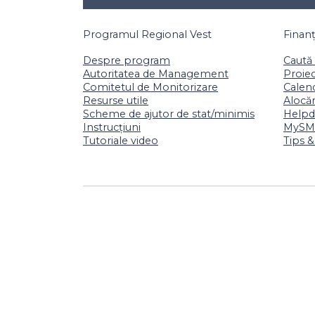
Programul Regional Vest
Finan
Despre program
Caută 
Autoritatea de Management
Proiec
Comitetul de Monitorizare
Calend
Resurse utile
Alocăr
Scheme de ajutor de stat/minimis
Helpd
Instrucțiuni
MySMI
Tutoriale video
Tips &
Politica de confiden
Pentru informa