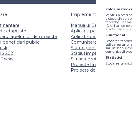
Folosim Cooki
țare
Implementare
Pentru a oferi c
a stoca și/sau a
tehnologii ne v
finanțare
Manualul Beneficiarului
ID-uri unice pe
afecta negativ an
te etapizate
Aplicația pentru beneficiari
Funcțional
arul apelurilor de proiecte
Aplicatia de comunicare
Stocarea tehnică
i beneficiari publici
Comunicare și vizibilitate
utilizarea unui a
esk
Sfaturi pentru beneficiari
sau în scopul ex
comunicații elec
S 2021
Stadiul implementării
Statistici
 Tricks
Situația proiectelor publice
Stocarea tehnică
Proiecte finanțate
Fără o citație, 
Proiecte depuse spre finanț
internet sau înre
preluate numai în
Markting
Stocarea tehnică
a trimite public
site-uri web în 
țialitate
ții detaliate despre celelalte programe cofinanțate de Uniune