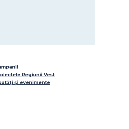
ampanii
oiectele Regiunii Vest
outăți și evenimente