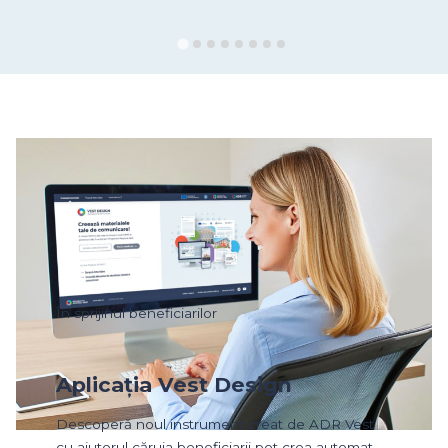
În sprijinul beneficiarilor
Aplicația Vest Design
Descoperă noul instrument creat de ADR Vest
cu ajutorul căruia beneficiarii pot crea automat