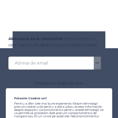
Aboneaza-te la newsletter
și fii la curent cu
cele mai noi știri despre oportunitățile noastre.
Programul Regional Vest
Despre program
Autoritatea de Management
Folosim Cookie-uri!
Comitetul de Monitorizare
Pentru a oferi cele mai bune experiențe, folosim tehnologii
precum cookie-urile pentru a stoca și/sau accesa informațiile
Resurse utile
despre dispozitiv. Consimțământul pentru aceste tehnologii ne
Scheme de ajutor de stat/minimis
va permite să procesăm date precum comportamentul de
navigare sau ID-uri unice pe acest site. Neconsimțământul