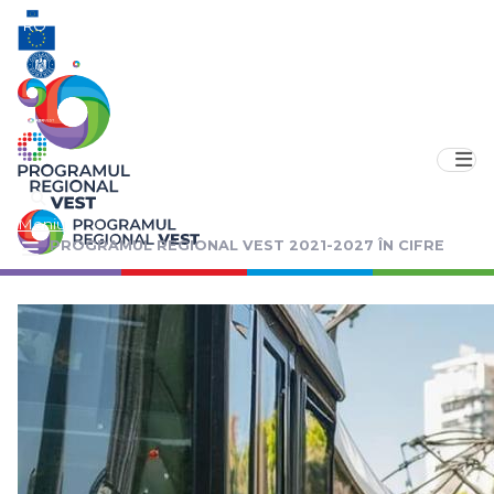
RO
EN
Meniu